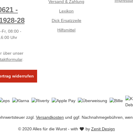
Impress
Versand & Zahlung
0621 -
Lexikon
1928-28
Dick Ersatzzeile
Hilfsmittel
-Fr, 08:00 -
16:00 Uhr
r über unser
taktformular
.
ertrag widerrufen
Mehrwertsteuer zzgl.
Versandkosten
und ggf. Nachnahmegebühren, wenn
© 2020 Alles für die Wurst - with
by
Zenit Design