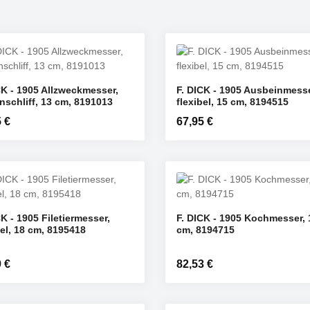
CK - 1905 Allzweckmesser,
F. DICK - 1905 Ausbeinmesse
nschten Wert ein oder benutze die Schaltf
odukt Anzahl: Gib den gewünschten Wert e
Produkt Anzahl: 
nschliff, 13 cm, 8191013
flexibel, 15 cm, 8194515
ST
ST
rer Preis:
 €
Regulärer Preis:
67,95 €
CK - 1905 Filetiermesser,
F. DICK - 1905 Kochmesser, 
bel, 18 cm, 8195418
cm, 8194715
nschten Wert ein oder benutze die Schaltf
odukt Anzahl: Gib den gewünschten Wert e
Produkt Anzahl: 
ST
ST
rer Preis:
 €
Regulärer Preis:
82,53 €