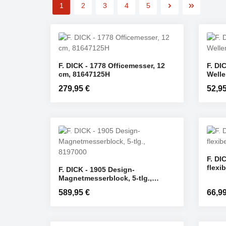
1
2
3
4
5
Seite
Seite
Seite
Seite
Seite
F. DICK - 1778 Officemesser, 12
F. DI
Produkt Anzahl: Gib den gewü
Pr
cm, 81647125H
Welle
ST
Regulärer Preis:
279,95 €
Regulä
52,95
F. DI
flexi
F. DICK - 1905 Design-
Produkt Anzahl: Gib den gewü
Pr
Magnetmesserblock, 5-tlg.,
ST
8197000
Regulärer Preis:
589,95 €
Regulä
66,99