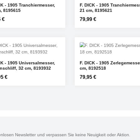
CK - 1905 Tranchiermesser,
F. DICK - 1905 Tranchiermes
nschten Wert ein oder benutze die Schaltf
odukt Anzahl: Gib den gewünschten Wert e
Produkt Anzahl: 
, 8195615
21 cm, 8195621
ST
ST
rer Preis:
 €
Regulärer Preis:
79,99 €
CK - 1905 Universalmesser,
F. DICK - 1905 Zerlegemesse
nschten Wert ein oder benutze die Schaltf
odukt Anzahl: Gib den gewünschten Wert e
Produkt Anzahl: 
nschliff, 32 cm, 8193932
cm, 8192518
ST
ST
rer Preis:
95 €
Regulärer Preis:
79,95 €
nlosen Newsletter und verpassen Sie keine Neuigkeit oder Aktion.