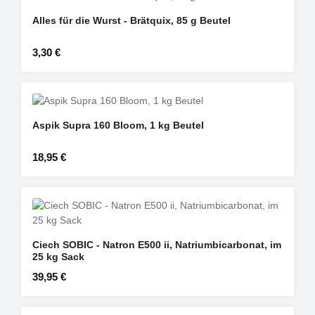
Alles für die Wurst - Brätquix, 85 g Beutel
Regulärer Preis:
3,30 €
Aspik Supra 160 Bloom, 1 kg Beutel
Regulärer Preis:
18,95 €
Ciech SOBIC - Natron E500 ii, Natriumbicarbonat, im
25 kg Sack
Regulärer Preis:
39,95 €