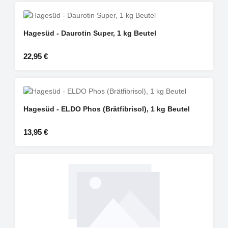
Hagesüd - Daurotin Super, 1 kg Beutel
Regulärer Preis:
22,95 €
Hagesüd - ELDO Phos (Brätfibrisol), 1 kg Beutel
Regulärer Preis:
13,95 €