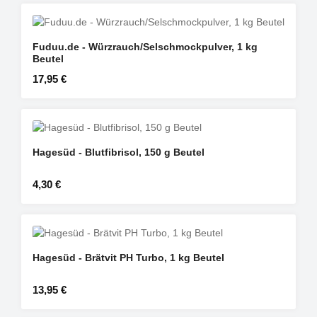
Fuduu.de - Würzrauch/Selschmockpulver, 1 kg
Beutel
Regulärer Preis:
17,95 €
Hagesüd - Blutfibrisol, 150 g Beutel
Regulärer Preis:
4,30 €
Hagesüd - Brätvit PH Turbo, 1 kg Beutel
Regulärer Preis:
13,95 €