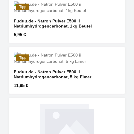
Tipp
Fuduu.de - Natron Pulver E500 ii
Natriumhydrogencarbonat, 1kg Beutel
Regulärer Preis:
5,95 €
Tipp
Fuduu.de - Natron Pulver E500 ii
Natriumhydrogencarbonat, 5 kg Eimer
Regulärer Preis:
11,95 €