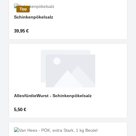
Tipp
Schinkenpökelsalz
Regulärer Preis:
39,95 €
AllesfürdieWurst - Schinkenpökelsalz
Regulärer Preis:
5,50 €