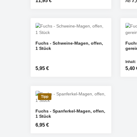
Regulärer Preis:
11,95 €
Regulä
7,
Ab
Fuchs - Schweine-Magen, offen,
Fuchs
1 Stück
gerei
Produkt Anzahl: Gib den gewü
Pr
ST
Inhalt:
Regulärer Preis:
5,95 €
Regulä
5,40 
Tipp
Fuchs - Spanferkel-Magen, offen,
Produkt Anzahl: Gib den gewü
1 Stück
ST
Regulärer Preis:
6,95 €