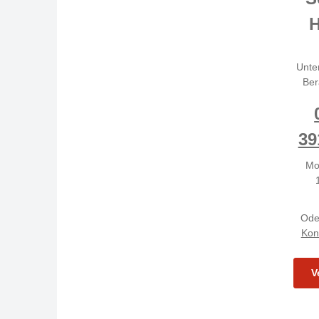
H
Unte
Ber
39
Mo
Ode
Kon
V