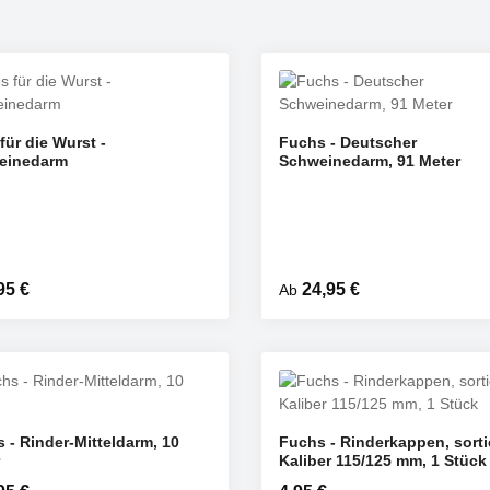
 für die Wurst -
Fuchs - Deutscher
einedarm
Schweinedarm, 91 Meter
rer Preis:
95 €
Regulärer Preis:
24,95 €
Ab
 - Rinder-Mitteldarm, 10
Fuchs - Rinderkappen, sortie
Produkt Anzahl: 
Kaliber 115/125 mm, 1 Stück
ST