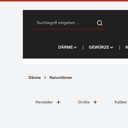
Zum Hauptinhalt springen
Zur Suche springen
Zur Hauptnavigation springen
DÄRME
GEWÜRZE
M
Därme
Naturdärme
Hersteller
Größe
Kaliber