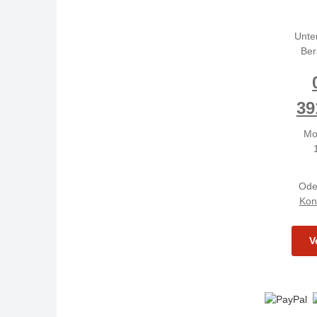
Unte
Ber
39
Mo
Ode
Kon
V