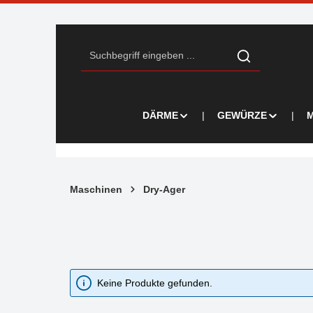
Zum Hauptinhalt springen
Zur Suche springen
Zur Hauptnavigation springen
DÄRME
GEWÜRZE
M
Maschinen
Dry-Ager
Keine Produkte gefunden.