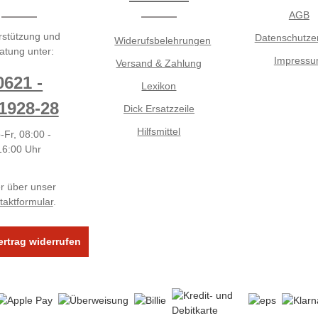
AGB
rstützung und
Datenschutze
Widerufsbelehrungen
atung unter:
Impress
Versand & Zahlung
0621 -
Lexikon
1928-28
Dick Ersatzzeile
Hilfsmittel
-Fr, 08:00 -
16:00 Uhr
r über unser
taktformular
.
ertrag widerrufen