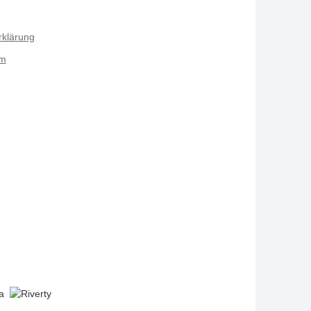
rklärung
um