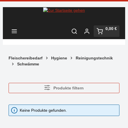
Zum Hauptinhalt springen
Warenkorb 
0,00 €
Fleischereibedarf
Hygiene
Reinigungstechnik
Schwämme
Produkte filtern
Keine Produkte gefunden.